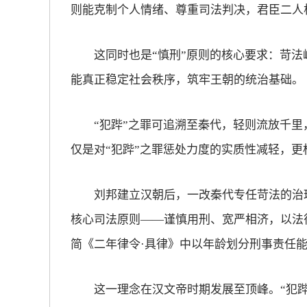
则能克制个人情绪、尊重司法判决，君臣二人
这同时也是“慎刑”原则的核心要求：苛法
能真正稳定社会秩序，筑牢王朝的统治基础。
“犯跸”之罪可追溯至秦代，轻则流放千里，
仅是对“犯跸”之罪惩处力度的实质性减轻，更
刘邦建立汉朝后，一改秦代专任苛法的治理
核心司法原则——谨慎用刑、宽严相济，以法
简《二年律令·具律》中以年龄划分刑事责任
这一理念在汉文帝时期发展至顶峰。“犯跸案