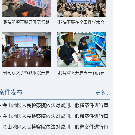
我院组织干警开展无偿献
我院干警在全国性学术会
血活动
议上发言
省句东女子监狱来院开展
我院深入开展五一节前安
工作座谈
全防范检察
案件发布
更多…
·
金山地区人民检察院依法对减刑、假释案件进行审
查
·
金山地区人民检察院依法对减刑、假释案件进行审
查
·
金山地区人民检察院依法对减刑、假释案件进行审