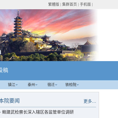
繁體版
|
集群首页
|
手机版
|
投稿
镇江
泰州
宿迁
铁检院
本院要闻
更多…
·
鲍建武检察长深入辖区各监管单位调研