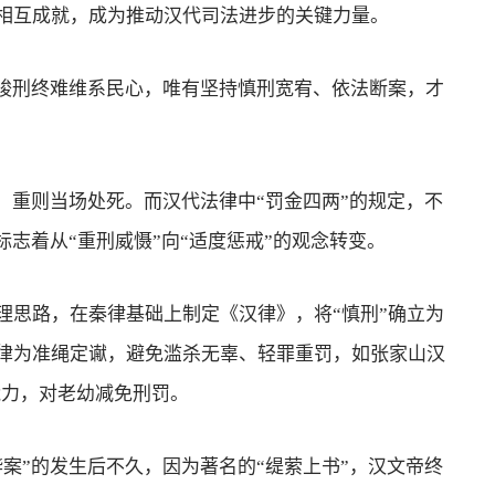
相互成就，成为推动汉代司法进步的关键力量。
峻刑终难维系民心，唯有坚持慎刑宽宥、依法断案，才
重则当场处死。而汉代法律中“罚金四两”的规定，不
标志着从“重刑威慑”向“适度惩戒”的观念转变。
思路，在秦律基础上制定《汉律》，将“慎刑”确立为
律为准绳定谳，避免滥杀无辜、轻罪重罚，如张家山汉
能力，对老幼减免刑罚。
”的发生后不久，因为著名的“缇萦上书”，汉文帝终