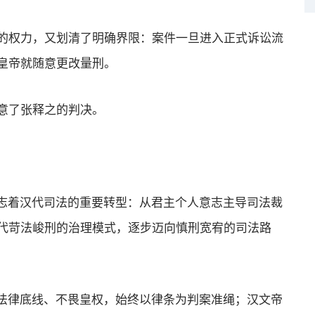
权力，又划清了明确界限：案件一旦进入正式诉讼流
皇帝就随意更改量刑。
意了张释之的判决。
志着汉代司法的重要转型：从君主个人意志主导司法裁
代苛法峻刑的治理模式，逐步迈向慎刑宽宥的司法路
法律底线、不畏皇权，始终以律条为判案准绳；汉文帝