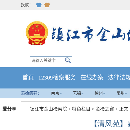
换肤：
首页
12309检察服务
在线办案
法律法
苏检集群：
南京
无锡
徐州
常州
爱分享
镇江市金山检察院
>
特色栏目
>
金检之窗
> 正文
【清风苑】