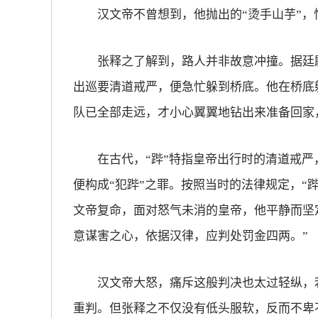
汉文帝不曾想到，他抛出的“烫手山芋”，恰
放大字体
张释之了解到，路人并非故意冲撞。据廷尉
缩小字体
出巡要清道戒严，便急忙躲到桥底。他在桥底
队已全部走远，才小心翼翼地钻出来准备回家
在古代，“跸”特指皇帝出行时的清道戒严，
便构成“犯跸”之罪。按照当时的法律规定，“
文帝复命，面对怒气未消的皇帝，他平静而坚
意谋害之心，依据汉律，应判处罚金四两。”
汉文帝大怒，痛斥这般判决也太过轻纵，若
重判。但张释之不仅没有低头服软，反而不卑