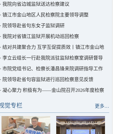
·
我院向省边城监狱送达检察建议
·
镇江市金山地区人民检察院主要领导调整
·
院领导赴省句东女子监狱调研
·
我院对省镇江监狱开展机动巡回检察
·
结对共建聚合力 互学互促提质效丨镇江市金山地
区检察院与常州市天目湖地区检察院开展结对共建活
·
李立云组长一行赴我院派驻监狱检察室调研督导
动
·
市院党组书记、检察长潘昌锋来院调研指导工作
·
院领导赴省句容监狱进行巡回检察意见反馈
·
凝心聚力 积极有为——金山院召开2026年度检察
工作暨党风廉政建设大会
视觉专栏
更多…