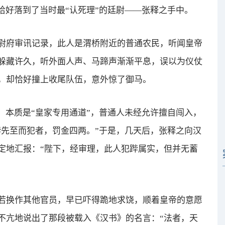
好落到了当时最“认死理”的廷尉——张释之手中。
府审讯记录，此人是渭桥附近的普通农民，听闻皇帝
躲藏许久，听外面人声、马蹄声渐渐平息，误以为仪仗
，却恰好撞上收尾队伍，意外惊了御马。
本质是“皇家专用通道”，普通人未经允许擅自闯入，
跸先至而犯者，罚金四两。”于是，几天后，张释之向汉
定地汇报：“陛下，经审理，此人犯跸属实，但并无蓄
换作其他官员，早已吓得跪地求饶，顺着皇帝的意愿
不亢地说出了那段被载入《汉书》的名言：“法者，天