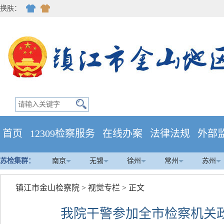
换肤：
首页
12309检察服务
在线办案
法律法规
外部
苏检集群：
南京
无锡
徐州
常州
苏州
镇江市金山检察院
>
视觉专栏
> 正文
我院干警参加全市检察机关政