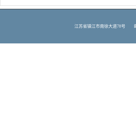
江苏省镇江市南徐大道78号 邮编：212