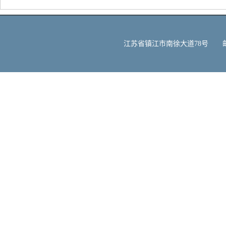
江苏省镇江市南徐大道78号 邮编：212