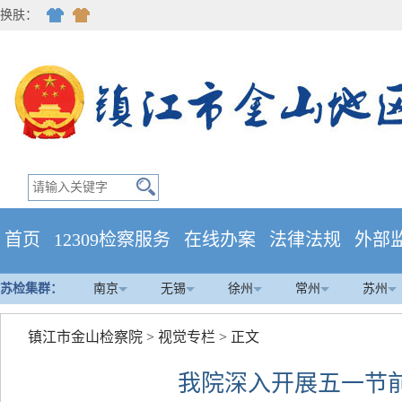
换肤：
首页
12309检察服务
在线办案
法律法规
外部
苏检集群：
南京
无锡
徐州
常州
苏州
镇江市金山检察院
>
视觉专栏
> 正文
我院深入开展五一节