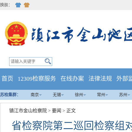
换肤：
首页
12309检察服务
在线办案
法律法规
外部
苏检集群：
南京
无锡
徐州
常州
苏州
镇江市金山检察院
>
要闻
> 正文
省检察院第二巡回检察组