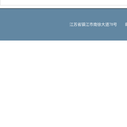
江苏省镇江市南徐大道78号 邮编：212