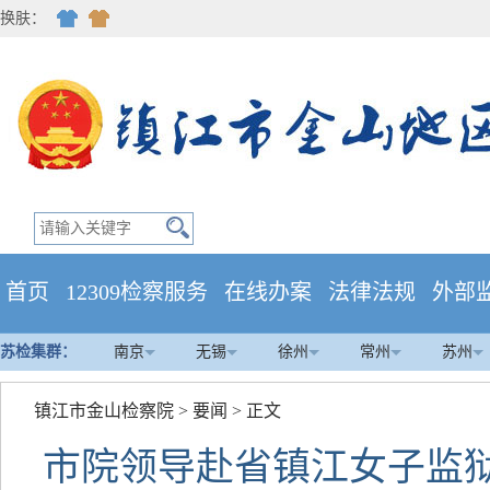
换肤：
首页
12309检察服务
在线办案
法律法规
外部
苏检集群：
南京
无锡
徐州
常州
苏州
镇江市金山检察院
>
要闻
> 正文
市院领导赴省镇江女子监