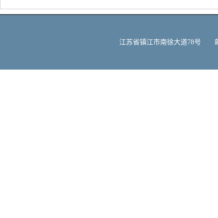
江苏省镇江市南徐大道78号 邮编：212