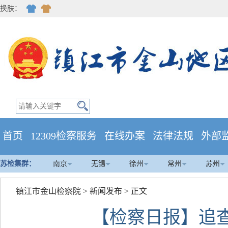
换肤：
首页
12309检察服务
在线办案
法律法规
外部
苏检集群：
南京
无锡
徐州
常州
苏州
镇江市金山检察院
>
新闻发布
> 正文
【检察日报】追查