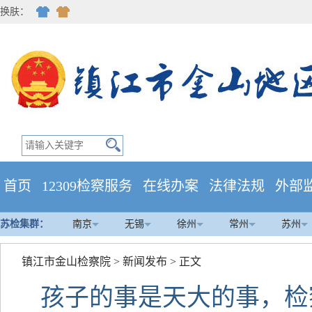
换肤：
首页
12309检察服务
在线办案
法律法规
外部
苏检集群：
南京
无锡
徐州
常州
苏州
镇江市金山检察院
>
新闻发布
> 正文
孩子的事是天大的事，检