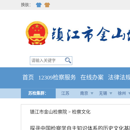
换肤：
首页
12309检察服务
在线办案
法律法
苏检集群：
江苏
南京
无锡
徐州
镇江市金山检察院
>
检察文化
探寻中国检察学自主知识体系的历史文化基