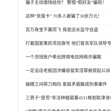
骗子主动借钱给你？ 警惕“假好友”骗局！
这种“充值卡” 70多人被骗了30余万元！
百万珠宝不翼而飞 竟是店长监守自盗
打着国家惠民项目旗号 他们冒充军队领导
一个洗钱账户牵出跨境电信网络诈骗案
一足浴店老板因涉嫌容留卖淫罪被提起公诉
妯娌之间挥刀相向 家庭矛盾酿成刑事案件
三男子“垦荒”非法种植罂粟4531株割取津