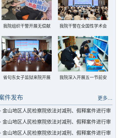
我院组织干警开展无偿献
我院干警在全国性学术会
血活动
议上发言
省句东女子监狱来院开展
我院深入开展五一节前安
工作座谈
全防范检察
案件发布
更多…
·
金山地区人民检察院依法对减刑、假释案件进行审
查
·
金山地区人民检察院依法对减刑、假释案件进行审
查
·
金山地区人民检察院依法对减刑、假释案件进行审