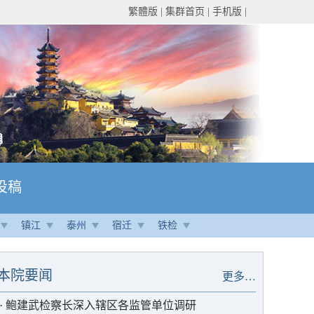
繁體版
|
集群首页
|
手机版
|
投稿
镇江
泰州
宿迁
铁检
本院要闻
更多…
·
鲍建武检察长深入辖区各监管单位调研