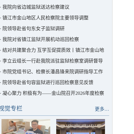
·
我院向省边城监狱送达检察建议
·
镇江市金山地区人民检察院主要领导调整
·
院领导赴省句东女子监狱调研
·
我院对省镇江监狱开展机动巡回检察
·
结对共建聚合力 互学互促提质效丨镇江市金山地
区检察院与常州市天目湖地区检察院开展结对共建活
·
李立云组长一行赴我院派驻监狱检察室调研督导
动
·
市院党组书记、检察长潘昌锋来院调研指导工作
·
院领导赴省句容监狱进行巡回检察意见反馈
·
凝心聚力 积极有为——金山院召开2026年度检察
工作暨党风廉政建设大会
视觉专栏
更多…