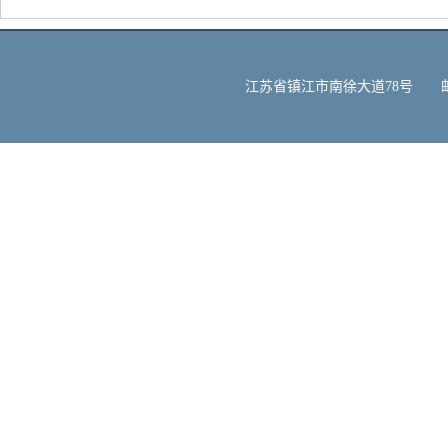
江苏省镇江市南徐大道78号 邮编：212