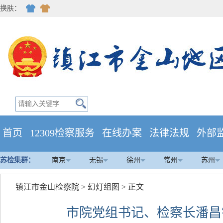
换肤：
首页
12309检察服务
在线办案
法律法规
外部
苏检集群：
南京
无锡
徐州
常州
苏州
镇江市金山检察院
>
幻灯组图
> 正文
市院党组书记、检察长潘昌