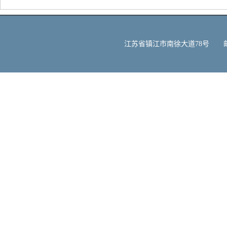
江苏省镇江市南徐大道78号 邮编：212